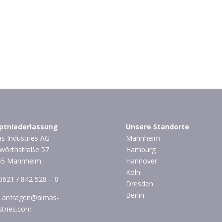
ptniederlassung
Unsere Standorte
s Industries AG
Mannheim
wörthstraße 57
Hamburg
65 Mannheim
Hannover
Köln
0621 / 842 528 – 0
Dresden
Berlin
:
anfragen@almas-
stries.com