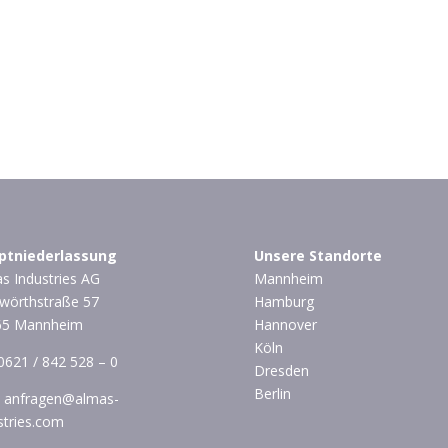
ptniederlassung
Unsere Standorte
s Industries AG
Mannheim
wörthstraße 57
Hamburg
65 Mannheim
Hannover
Köln
0621 / 842 528 – 0
Dresden
Berlin
:
anfragen@almas-
stries.com